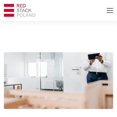
Mazzoni
wkracza
w
świat