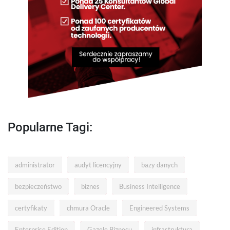
Popularne Tagi:
administrator
audyt licencyjny
bazy danych
bezpieczeństwo
biznes
Business Intelligence
certyfikaty
chmura Oracle
Engineered Systems
Enterprise Edition
Gazele Biznesu
infrastruktura