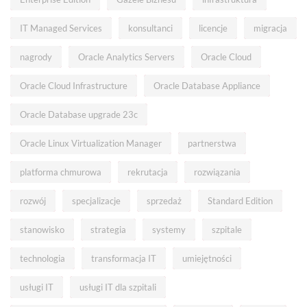
IT Managed Services
konsultanci
licencje
migracja
nagrody
Oracle Analytics Servers
Oracle Cloud
Oracle Cloud Infrastructure
Oracle Database Appliance
Oracle Database upgrade 23c
Oracle Linux Virtualization Manager
partnerstwa
platforma chmurowa
rekrutacja
rozwiązania
rozwój
specjalizacje
sprzedaż
Standard Edition
stanowisko
strategia
systemy
szpitale
technologia
transformacja IT
umiejętności
usługi IT
usługi IT dla szpitali